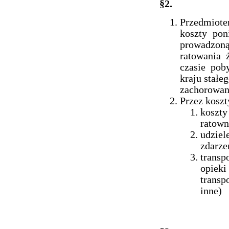
§2.
Przedmiote
koszty pon
prowadzoną
ratowania 
czasie pob
kraju stał
zachorowan
Przez koszt
koszt
ratown
udzie
zdarze
trans
opieki
transp
inne)