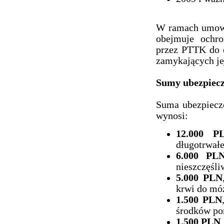
W ramach umowy
obejmuje ochr
przez PTTK do 
zamykających jej
Sumy ubezpiecz
Suma ubezpiecze
wynosi:
12.000 P
długotrwałe
6.000 PL
nieszczęśl
5.000 PLN
krwi do mó
1.500 PLN
środków po
1.500 PLN