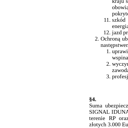
kraju 
obowią
pokryt
szkód
energi
jazd p
Ochroną ub
następstwe
upraw
wspina
wyczy
zawoda
profes
§4.
Suma ubezpiecz
SIGNAL IDUNA P
terenie RP ora
złotych 3.000 Eu