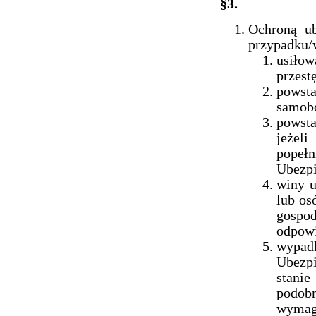
§3.
Ochroną ub
przypadku/
usiło
przest
powst
samobó
powsta
jeżel
popełn
Ubezpi
winy u
lub os
gosp
odpowi
wypad
Ubezpi
stani
podob
wymaga