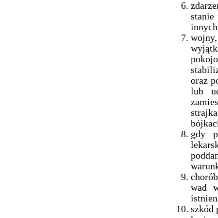
zdarz
stanie
innych
wojny
wyjąt
pokojo
stabil
oraz p
lub u
zamie
strajk
bójkac
gdy p
lekar
podda
warunk
chorób
wad w
istnien
szkód 