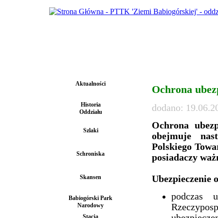
Aktualności
Ochrona ube
Historia
dodano: 19.06.2
Oddziału
Ochrona ubez
Szlaki
obejmuje nas
Polskiego Towa
Schroniska
posiadaczy waż
Skansen
Ubezpieczenie 
podczas 
Babiogórski Park
Narodowy
Rzeczypos
ubezpiecze
Stacja