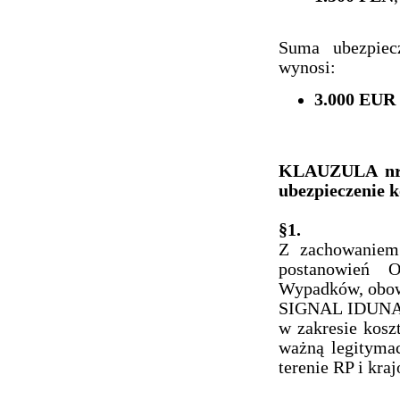
Suma ubezpiecz
wynosi:
3.000 EUR
KLAUZULA nr 1
ubezpieczenie k
§1.
Z zachowaniem 
postanowień O
Wypadków, obow
SIGNAL IDUNA P
w zakresie kos
ważną legityma
terenie RP i kra