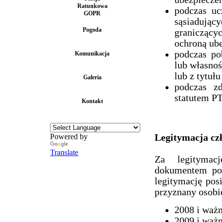
Ratunkowa
podczas uc
GOPR
sąsiadując
Pogoda
graniczący
ochroną ub
podczas po
Komunikacja
lub własnoś
lub z tytuł
Galeria
podczas zd
statutem P
Kontakt
Powered by
Legitymacja cz
Translate
Za legitymac
dokumentem pot
legitymację pos
przyznany osobi
2008 i ważn
2009 i ważn