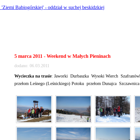
5 marca 2011 - Weekend w Małych Pieninach
dodano: 06.03.2011
Wycieczka na trasie
: Jaworki  Durbaszka  Wysoki Wierch  Szafranówka 
przełom Leśnego (Leśnickiego) Potoku  przełom Dunajca  Szczawnica