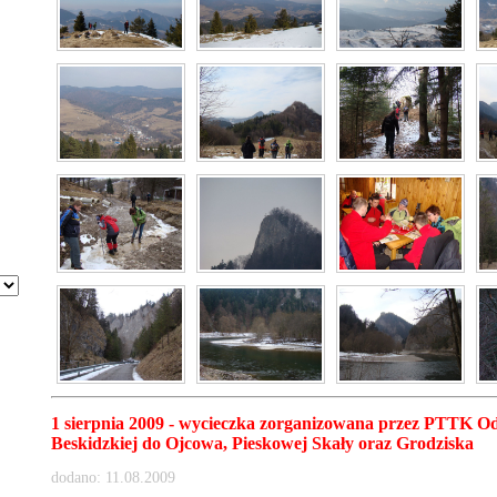
1 sierpnia 2009 - wycieczka zorganizowana przez PTTK Od
Beskidzkiej do Ojcowa, Pieskowej Skały oraz Grodziska
dodano: 11.08.2009