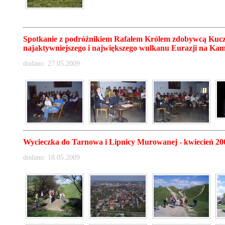
Spotkanie z podróżnikiem Rafałem Królem zdobywcą Kucz
najaktywniejszego i największego wulkanu Eurazji na Kam
dodano: 27.05.2009
Wycieczka do Tarnowa i Lipnicy Murowanej - kwiecień 20
dodano: 18.05.2009