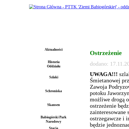
Aktualności
Ostrzeżenie
Historia
dodano: 17.11.2
Oddziału
UWAGA!!!
szla
Szlaki
Śmietanowej prz
Zawoja Podryzow
Schroniska
potoku Jaworzynk
możliwe drogą o
Skansen
ostrzeżenie będ
zainteresowane 
Babiogórski Park
ostrzegawcze i i
Narodowy
będzie jednoznac
Stacja