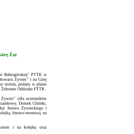
Górę Żar
mi Babiogórskiej" PTTK w
Browaru Żywiec" i na Górę
ny termin, podany w planie
ne Zebranie Oddziału PTTK.
 Żywiec" (dla uczestników
zyzamkowy, Domek Chiński,
uż Jeziora Żywieckiego i
olejką linowo-terenową na
muzeum i na kolejkę oraz