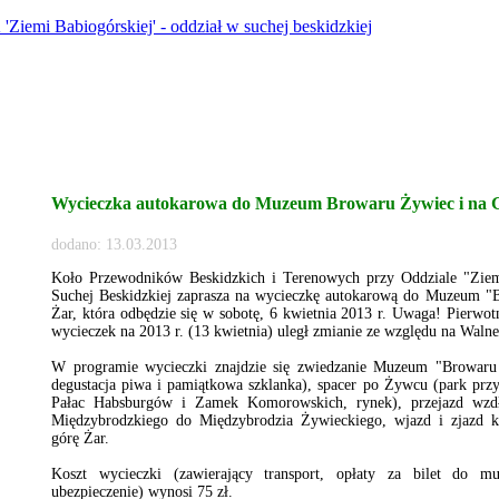
Wycieczka autokarowa do Muzeum Browaru Żywiec i na 
dodano: 13.03.2013
Koło Przewodników Beskidzkich i Terenowych przy Oddziale "Zie
Suchej Beskidzkiej zaprasza na wycieczkę autokarową do Muzeum "
Żar, która odbędzie się w sobotę, 6 kwietnia 2013 r. Uwaga! Pierwot
wycieczek na 2013 r. (13 kwietnia) uległ zmianie ze względu na Wal
W programie wycieczki znajdzie się zwiedzanie Muzeum "Browaru
degustacja piwa i pamiątkowa szklanka), spacer po Żywcu (park pr
Pałac Habsburgów i Zamek Komorowskich, rynek), przejazd wzdł
Międzybrodzkiego do Międzybrodzia Żywieckiego, wjazd i zjazd k
górę Żar.
Koszt wycieczki (zawierający transport, opłaty za bilet do 
ubezpieczenie) wynosi 75 zł.