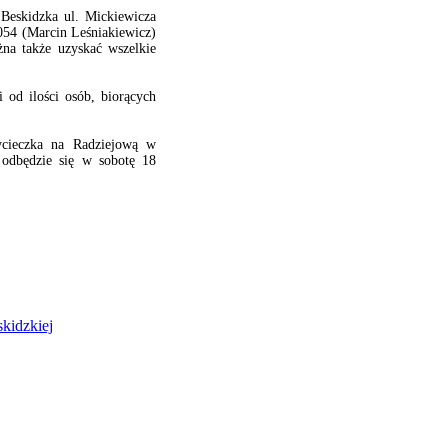
Beskidzka ul. Mickiewicza
 054 (Marcin Leśniakiewicz)
na także uzyskać wszelkie
i od ilości osób, biorących
ycieczka na Radziejową w
odbędzie się w sobotę 18