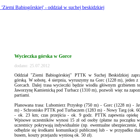
Wycieczka górska w Gorce
dodano: 25.07.2012
Oddział "Ziemi Babiogórskiej" PTTK w Suchej Beskidzkiej zapra
górską. W sobotę, 4 sierpnia, wyruszymy na Gorc (1228 m), jeden z
Gorcach. Dalej trasa wycieczki będzie wiodła głównym grzbietem t
Jaworzynę Kamienicką pod Turbacz (1310 m), pozwoli więc na zapozn
partiami.
Planowana trasa: Lubomierz Przysłop (750 m) - Gorc (1228 m) - J
m) - Schronisko PTTK pod Turbaczem (1283 m) - Nowy Targ (ok. 600
- ok. 23 km; czas przejścia - ok. 9 godz. PTTK zapewnia opiekę 
Wpisowe uczestników wynosi 15 zł od osoby (płatne na początku wy
uczestnicy pokrywają indywidualnie (np. ewentualne ubezpieczenie, 
odbędzie się środkami komunikacji publicznej lub - w przypadku duż
busem, koszty przejazdu wyniosą ok. 50 zł).