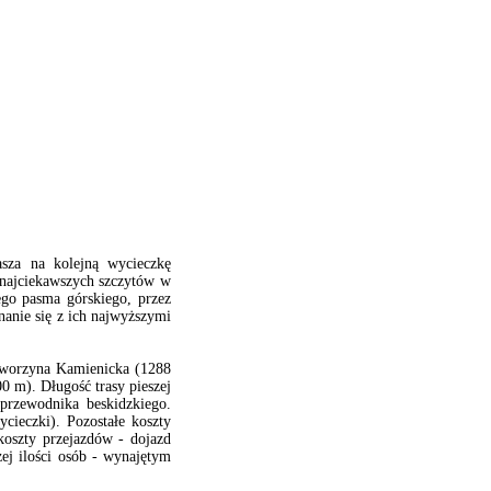
sza na kolejną wycieczkę
 najciekawszych szczytów w
ego pasma górskiego, przez
anie się z ich najwyższymi
aworzyna Kamienicka (1288
 m). Długość trasy pieszej
przewodnika beskidzkiego.
cieczki). Pozostałe koszty
koszty przejazdów - dojazd
ej ilości osób - wynajętym