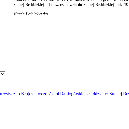
Zbiórka uczestników wycieczki - 24 marca 2012 r. o godz. 10.00 n
Suchej Beskidzkiej. Planowany powrót do Suchej Beskidzkiej - ok. 19
Marcin Leśniakiewicz