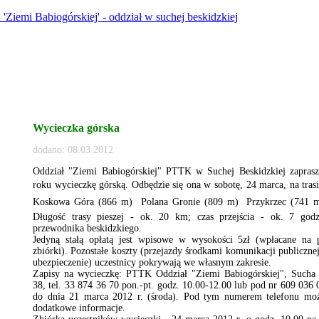
Wycieczka górska
dodano: 08.03.2012
Oddział "Ziemi Babiogórskiej" PTTK w Suchej Beskidzkiej zapras
roku wycieczkę górską. Odbędzie się ona w sobotę, 24 marca, na tras
Koskowa Góra (866 m)  Polana Gronie (809 m)  Przykrzec (741 m
Długość trasy pieszej - ok. 20 km; czas przejścia - ok. 7 go
przewodnika beskidzkiego.
Jedyną stałą opłatą jest wpisowe w wysokości 5zł (wpłacane na 
zbiórki). Pozostałe koszty (przejazdy środkami komunikacji publicznej
ubezpieczenie) uczestnicy pokrywają we własnym zakresie.
Zapisy na wycieczkę: PTTK Oddział "Ziemi Babiogórskiej", Sucha 
38, tel. 33 874 36 70 pon.-pt. godz. 10.00-12.00 lub pod nr 609 036
do dnia 21 marca 2012 r. (środa). Pod tym numerem telefonu moż
dodatkowe informacje.