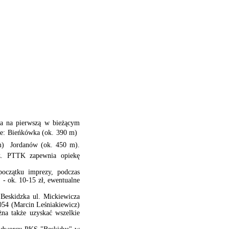
za na pierwszą w bieżącym
ie: Bieńkówka (ok. 390 m) 
)  Jordanów (ok. 450 m).
dz. PTTK zapewnia opiekę
początku imprezy, podczas
 - ok. 10-15 zł, ewentualne
Beskidzka ul. Mickiewicza
 054 (Marcin Leśniakiewicz)
na także uzyskać wszelkie